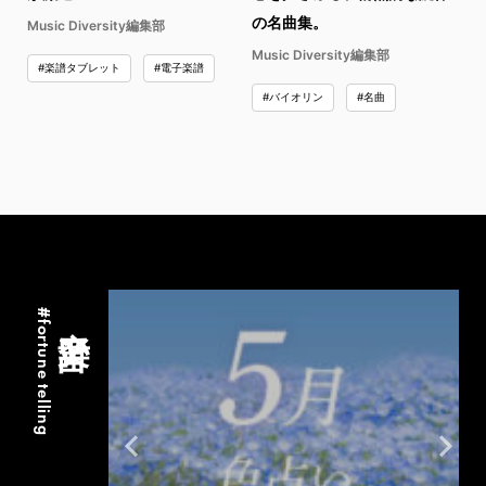
の名曲集。
Music Diversity編集部
Music Diversity編集部
#楽譜タブレット
#電子楽譜
#バイオリン
#名曲
#fortune telling
音楽占い