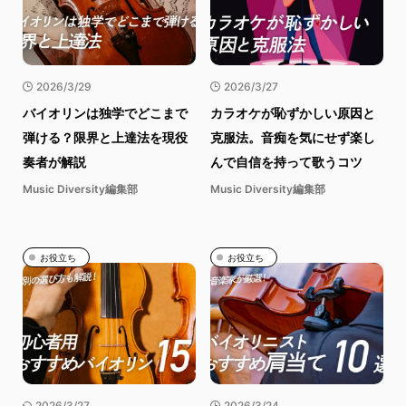
2026/3/29
2026/3/27
バイオリンは独学でどこまで
カラオケが恥ずかしい原因と
弾ける？限界と上達法を現役
克服法。音痴を気にせず楽し
奏者が解説
んで自信を持って歌うコツ
Music Diversity編集部
Music Diversity編集部
お役立ち
お役立ち
2026/3/27
2026/3/24