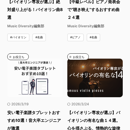
【バイオリン専攻が選ぶ】絶
【中級レベル】ピアノ発表会
対盛り上がる！バイオリン曲8
で“聴き映え”するおすすめ曲
選
２４選
Music Diversity編集部
Music Diversity編集部
#バイオリン
#名曲
#ピアノ
#名曲
お役立ち
お役立ち
2026/3/19
2026/3/24
安い電子楽譜タブレットおす
【バイオリン専攻が選ぶ】バ
すめ10選！音大卒エンジニア
イオリンの有名な曲１４選。
が激選
心を揺さぶる、情熱的な旋律