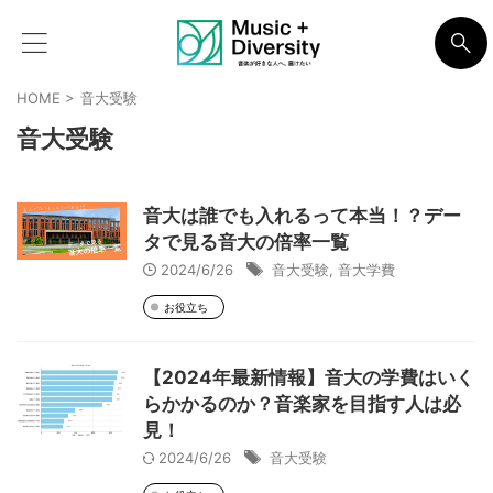
HOME
>
音大受験
音大受験
音大は誰でも入れるって本当！？デー
タで見る音大の倍率一覧
2024/6/26
音大受験
,
音大学費
お役立ち
【2024年最新情報】音大の学費はいく
らかかるのか？音楽家を目指す人は必
見！
2024/6/26
音大受験