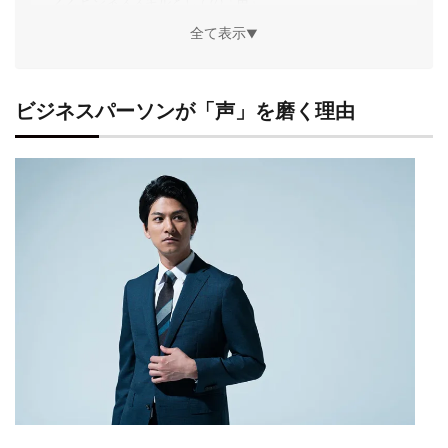
ビジネススキルとしての「声」
声そのものの悩みも
全て表示
▼
受講前の最多の悩みは「よく聞き返される」、46.1%が経
験
受講前の声の悩み TOP6（複数回答可）
「聞き返される」ストレス
ビジネスパーソンが「声」を磨く理由
緊張による声の震えも4割が経験
滑舌や声質の悩みも
受講後、56.5%が「自信がつき発言回数が増えた」と実感
受講後の意外な効果 TOP5
メンタル面での大きな変化
ビジネス上の具体的な成果も
オンライン会議での変化
職場でのストレス軽減も
受講形式は「大手ボーカルスクールの話し方コース」が最
多で43.5%
受講したレッスン形式
大手ボーカルスクールが選ばれる理由
専門セミナーも人気
オンラインレッスンはまだ少数派
まとめ：声のトレーニングは「ビジネススキル」かつ「自
信」を生む