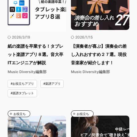
2026/3/19
2026/1/15
紙の楽譜を卒業する！タブレ
【演奏者が喜ぶ】演奏会の差
ット楽譜アプリ８選。音大卒
し入れおすすめ２７選。現役
ITエンジニアが解説
音楽家が紹介します！
Music Diversity編集部
Music Diversity編集部
#お役立ちアプリ
#楽譜アプリ
#楽譜タブレット
お役立ち
お役立ち