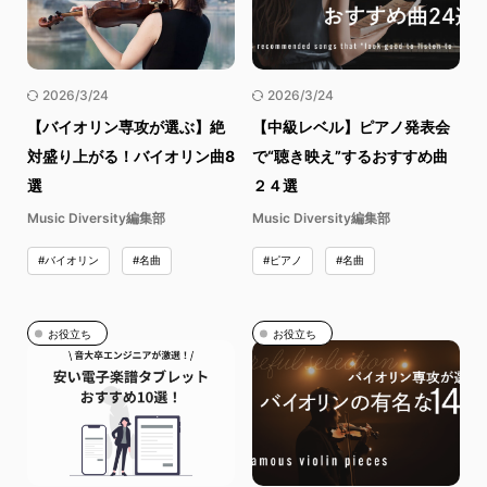
2026/3/24
2026/3/24
【バイオリン専攻が選ぶ】絶
【中級レベル】ピアノ発表会
対盛り上がる！バイオリン曲8
で“聴き映え”するおすすめ曲
選
２４選
Music Diversity編集部
Music Diversity編集部
#バイオリン
#名曲
#ピアノ
#名曲
お役立ち
お役立ち