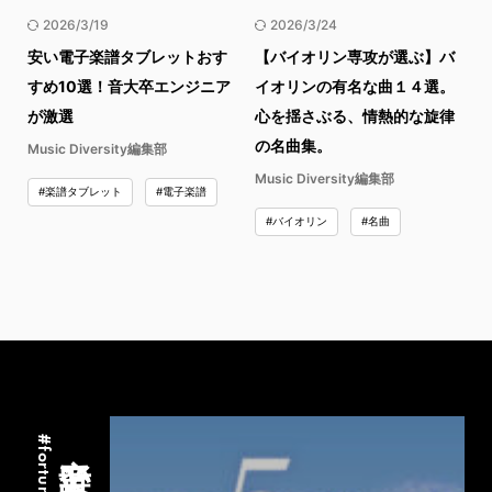
2026/3/19
2026/3/24
安い電子楽譜タブレットおす
【バイオリン専攻が選ぶ】バ
すめ10選！音大卒エンジニア
イオリンの有名な曲１４選。
が激選
心を揺さぶる、情熱的な旋律
の名曲集。
Music Diversity編集部
Music Diversity編集部
#楽譜タブレット
#電子楽譜
#バイオリン
#名曲
音楽占い