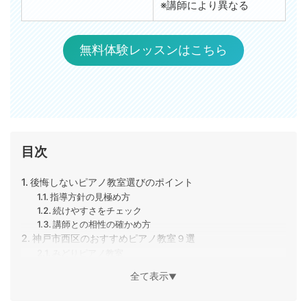
※講師により異なる
無料体験レッスンはこちら
目次
後悔しないピアノ教室選びのポイント
指導方針の見極め方
続けやすさをチェック
講師との相性の確かめ方
神戸市西区のおすすめピアノ教室９選
みどりピアノ教室
Music Pharmacy.
全て表示
▼
高田歌子ピアノ教室
西神南 フェリーチェピアノ教室