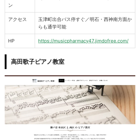
ン
アクセス
玉津町出合バス停すぐ／明石・西神南方面か
らも通学可能
HP
https://musicpharmacy47.jimdofree.com/
高田歌子ピアノ教室