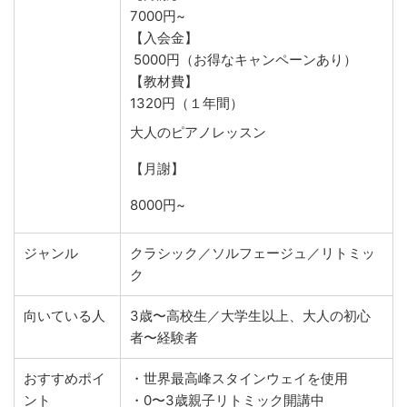
7000円~
【入会金】
5000円（お得なキャンペーンあり）
【教材費】
1320円（１年間）
大人のピアノレッスン
【月謝】
8000円~
ジャンル
クラシック／ソルフェージュ／リトミッ
ク
向いている人
3歳〜高校生／大学生以上、大人の初心
者〜経験者
おすすめポイ
・世界最高峰スタインウェイを使用
ント
・0〜3歳親子リトミック開講中