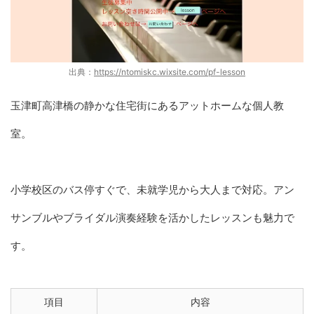
出典：
https://ntomiskc.wixsite.com/pf-lesson
玉津町高津橋の静かな住宅街にあるアットホームな個人教
室。
小学校区のバス停すぐで、未就学児から大人まで対応。アン
サンブルやブライダル演奏経験を活かしたレッスンも魅力で
す。
項目
内容