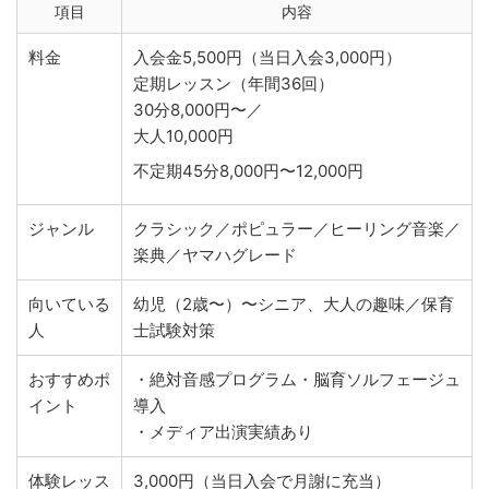
項目
内容
料金
入会金5,500円（当日入会3,000円）
定期レッスン（年間36回）
30分8,000円〜／
大人10,000円
不定期45分8,000円〜12,000円
ジャンル
クラシック／ポピュラー／ヒーリング音楽／
楽典／ヤマハグレード
向いている
幼児（2歳〜）〜シニア、大人の趣味／保育
人
士試験対策
おすすめポ
・絶対音感プログラム・脳育ソルフェージュ
イント
導入
・メディア出演実績あり
体験レッス
3,000円（当日入会で月謝に充当）