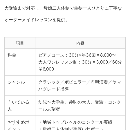
大受験まで対応し、母娘二人体制で生徒一人ひとりに丁寧な
オーダーメイドレッスンを提供。
項目
内容
料金
ピアノコース：30分×年36回￥8,000〜
大人ワンレッスン制：30分￥3,000／60分
￥6,000
ジャンル
クラシック／ポピュラー／即興演奏／ヤマ
ハグレード指導
向いている
幼児〜大学生、趣味の大人、受験・コンク
人
ール志望者
おすすめポ
・地域トップレベルのコンクール実績
イント
・母娘二人体制で手厚いサポート