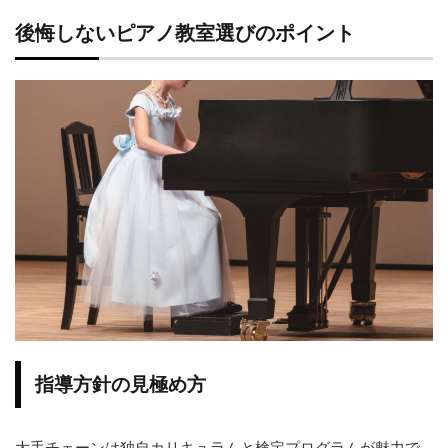
＊pianinoピアノ教室＊
TAKEMOTOピアノ教室
後悔しないピアノ教室選びのポイント
冨永ピアノ教室
Piano Lesson
スガナミ楽器 伊川谷ミュージックセンター
番外編：西区近郊のおすすめピアノ教室
椿音楽教室
まとめ
指導方針の見極め方
大手チェーンは独自カリキュラムと検定プログラムが魅力で