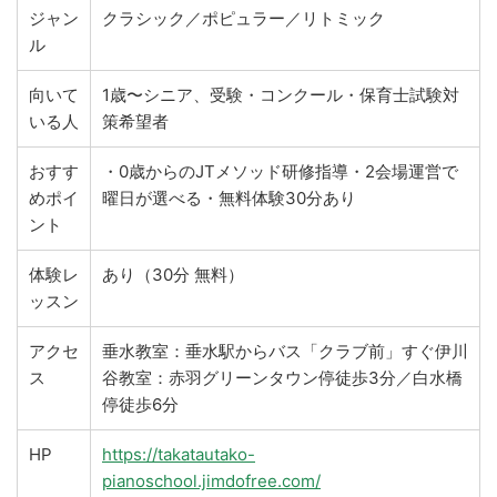
ジャン
クラシック／ポピュラー／リトミック
ル
向いて
1歳〜シニア、受験・コンクール・保育士試験対
いる人
策希望者
おすす
・0歳からのJTメソッド研修指導・2会場運営で
めポイ
曜日が選べる・無料体験30分あり
ント
体験レ
あり（30分 無料）
ッスン
アクセ
垂水教室：垂水駅からバス「クラブ前」すぐ伊川
ス
谷教室：赤羽グリーンタウン停徒歩3分／白水橋
停徒歩6分
HP
https://takatautako-
pianoschool.jimdofree.com/