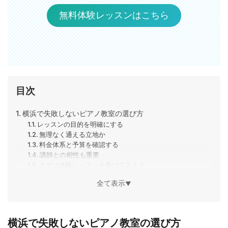
無料体験レッスンはこちら
目次
横浜で失敗しないピアノ教室の選び方
レッスンの目的を明確にする
無理なく通える立地か
料金体系と予算を確認する
講師との相性も重要
まずは体験レッスンを受けてみよう
横浜のおすすめピアノ教室比較一覧表
全て表示
▼
横浜でおすすめのピアノ教室１０選
椿音楽教室
EYS MUSIC SCHOOL (EnjoyYourSound)
福田音楽教室
横浜で失敗しないピアノ教室の選び方