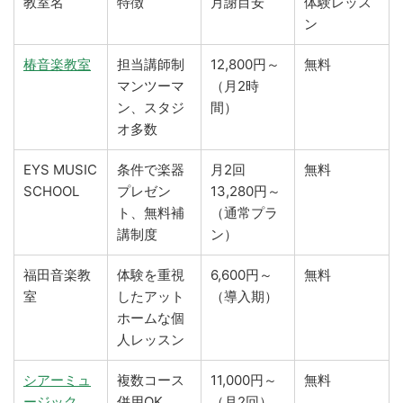
教室名
特徴
月謝目安
体験レッス
ン
椿音楽教室
担当講師制
12,800円～
無料
マンツーマ
（月2時
ン、スタジ
間）
オ多数
EYS MUSIC
条件で楽器
月2回
無料
SCHOOL
プレゼン
13,280円～
ト、無料補
（通常プラ
講制度
ン）
福田音楽教
体験を重視
6,600円～
無料
室
したアット
（導入期）
ホームな個
人レッスン
シアーミュ
複数コース
11,000円～
無料
ージック
併用OK、
（月2回）