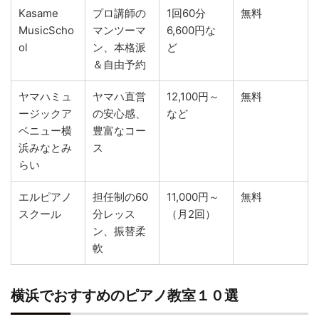
Kasame
プロ講師の
1回60分
無料
MusicScho
マンツーマ
6,600円な
ol
ン、本格派
ど
＆自由予約
ヤマハミュ
ヤマハ直営
12,100円～
無料
ージックア
の安心感、
など
ベニュー横
豊富なコー
浜みなとみ
ス
らい
エルピアノ
担任制の60
11,000円～
無料
スクール
分レッス
（月2回）
ン、振替柔
軟
横浜でおすすめのピアノ教室１０選