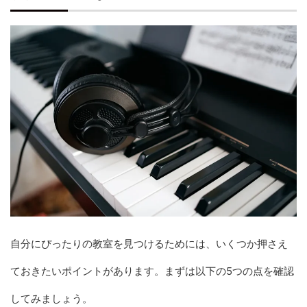
シアーミュージック
SACHIKOピアノ教室
カワイ音楽教室
江戸ピアノ教室
Kasame MusicSchool (カサメミュージックスクール)
ヤマハミュージックアベニュー横浜みなとみらい
エルピアノスクール
まとめ
よくある質問
Q1: ピアノは全くの初心者でも大丈夫ですか？
Q2: 大会やコンクールを目指せますか？
Q3: 仕事が不規則でも通えますか？
Q4: 楽譜が読めなくても始められますか？
自分にぴったりの教室を見つけるためには、いくつか押さえ
ておきたいポイントがあります。まずは以下の5つの点を確認
してみましょう。