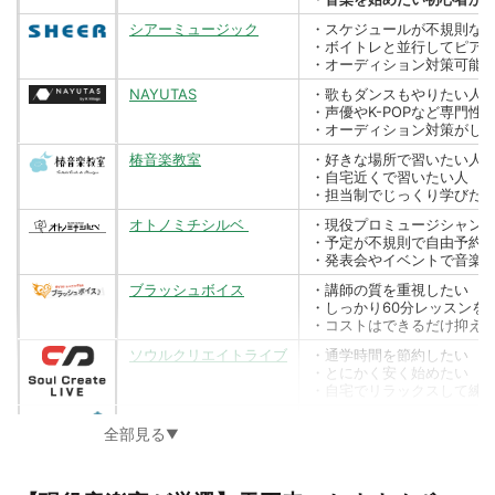
シアーミュージック
・スケジュールが不規則な
・ボイトレと並行してピア
・オーディション対策可能
NAYUTAS
・歌もダンスもやりたい人
・声優やK-POPなど専門
・オーディション対策がし
椿音楽教室
・好きな場所で習いたい人
・自宅近くで習いたい人
・担当制でじっくり学びた
オトノミチシルベ
・現役プロミュージシャン
・予定が不規則で自由予約
・発表会やイベントで音楽
ブラッシュボイス
・講師の質を重視したい
・しっかり60分レッスンを
・コストはできるだけ抑え
ソウルクリエイトライブ
・通学時間を節約したい
・とにかく安く始めたい
・自宅でリラックスして練
カインドアイランド
・アットホームな雰囲気で
全部見る
▼
・地域密着型の教室を探し
・初心者から経験者まで対
NARASE
・仕事帰りに夜遅くまで通