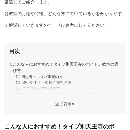
厳選してご紹介します。
各教室の月謝や特徴、どんな方に向いているかを分かりやす
く解説していきますので、ぜひ参考にしてください。
目次
こんな人におすすめ！タイプ別天王寺のボイトレ教室の選
び方
初心者・コスパ重視の方
通いやすさ・柔軟性重視の方
プロ志望・本格派の方
【徹底比較】天王寺のおすすめボイトレ教室一覧表
【現役音楽家が厳選】天王寺のおすすめボイトレ教室１４
全て表示
▼
選
SHARE MUSICA（シェアムジカ）
シアーミュージック天王寺校
NAYUTAS（ナユタス）
こんな人におすすめ！タイプ別天王寺のボ