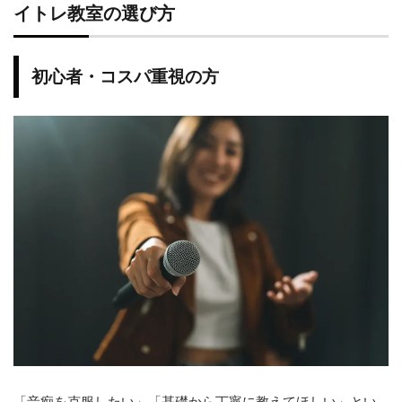
椿音楽教室
イトレ教室の選び方
オトノミチシルベ
ブラッシュボイス
ソウルクリエイトライブ
初心者・コスパ重視の方
カインドアイランド
NARASE MUSIC ACADEMY天王寺校
Divaluxe
うえはミュージックフォレスト
アクアハウスミュージック
ヤマハ大人の音楽レッスン（ボーカルコース）
島村楽器
ボイトレ教室に関するよくある質問（Q&A）
Q. ボイトレは全くの初心者でも通えますか？
Q. 音痴でも上達しますか？
Q. 月謝以外にかかる費用はありますか？
Q. 体験レッスンは本当に無料ですか？
Q. レッスンの振替はできますか？
Q. プロを目指していなくても通えますか？
Q. オンラインレッスンと対面レッスン、どちらがおすす
めですか？
まとめ：無料体験レッスンに行ってみよう
「音痴を克服したい」「基礎から丁寧に教えてほしい」とい