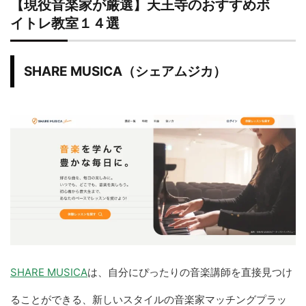
【現役音楽家が厳選】天王寺のおすすめボ
MUSIC
・現役プロ講師から指導を
ACADEMY
・習い事・塾代助成事業を
イトレ教室１４選
Divaluxe
・駅から徒歩1分の好立地を
・マンツーマンからグルー
SHARE MUSICA（シェアムジカ）
うえはミュージック
・2歳から音楽を始めたいお
フォレスト
・話し方のボイストレーニ
・クラシックからポップス
・習い事・塾代助成事業を
アクアハウス
・趣味として気軽に上達を
ミュージック
・月2回8,800円からリー
・アカペラコーラスに興味
ヤマハ
・基礎からしっかり学びた
大人の音楽レッスン
・体系的なカリキュラムが
・グループレッスンも検討
島村楽器
・買い物ついでに通いたい
・大人の趣味として気軽に
SHARE MUSICA
は、自分にぴったりの音楽講師を直接見つけ
ることができる、新しいスタイルの音楽家マッチングプラッ