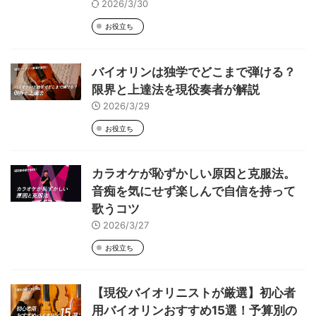
2026/3/30
お役立ち
バイオリンは独学でどこまで弾ける？
限界と上達法を現役奏者が解説
2026/3/29
お役立ち
カラオケが恥ずかしい原因と克服法。
音痴を気にせず楽しんで自信を持って
歌うコツ
2026/3/27
お役立ち
【現役バイオリニストが厳選】初心者
用バイオリンおすすめ15選！予算別の