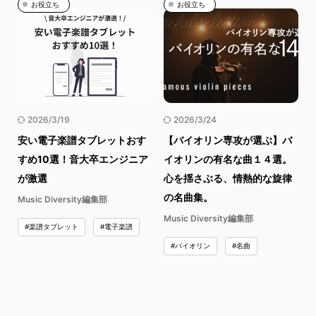
お役立ち
お役立ち
2026/3/19
2026/3/24
安い電子楽譜タブレットおす
【バイオリン専攻が選ぶ】バ
すめ10選！音大卒エンジニア
イオリンの有名な曲１４選。
が激選
心を揺さぶる、情熱的な旋律
の名曲集。
Music Diversity編集部
Music Diversity編集部
#楽譜タブレット
#電子楽譜
#バイオリン
#名曲