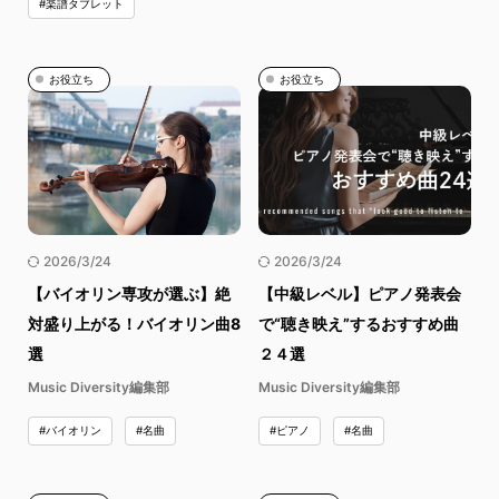
#楽譜タブレット
お役立ち
お役立ち
2026/3/24
2026/3/24
【バイオリン専攻が選ぶ】絶
【中級レベル】ピアノ発表会
対盛り上がる！バイオリン曲8
で“聴き映え”するおすすめ曲
選
２４選
Music Diversity編集部
Music Diversity編集部
#バイオリン
#名曲
#ピアノ
#名曲