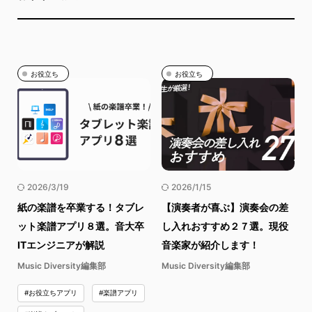
お役立ち
お役立ち
2026/3/19
2026/1/15
紙の楽譜を卒業する！タブレ
【演奏者が喜ぶ】演奏会の差
ット楽譜アプリ８選。音大卒
し入れおすすめ２７選。現役
ITエンジニアが解説
音楽家が紹介します！
Music Diversity編集部
Music Diversity編集部
#お役立ちアプリ
#楽譜アプリ