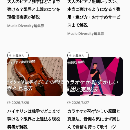
大人のピアノ独学はどこまで
大人のピアノ短期レッスン、
弾ける？限界と上達のコツを
本当に弾けるようになる？費
現役演奏家が解説
用・選び方・おすすめサービ
スまで解説
Music Diversity編集部
Music Diversity編集部
お役立ち
お役立ち
2026/3/29
2026/3/27
バイオリンは独学でどこまで
カラオケが恥ずかしい原因と
弾ける？限界と上達法を現役
克服法。音痴を気にせず楽し
奏者が解説
んで自信を持って歌うコツ