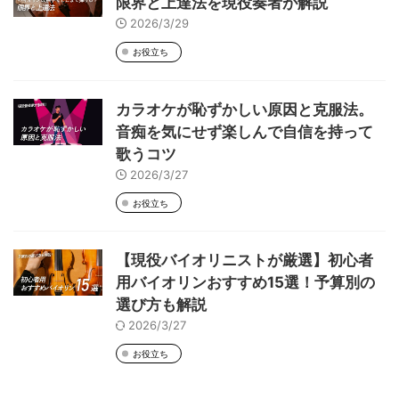
限界と上達法を現役奏者が解説
2026/3/29
お役立ち
カラオケが恥ずかしい原因と克服法。
音痴を気にせず楽しんで自信を持って
歌うコツ
2026/3/27
お役立ち
【現役バイオリニストが厳選】初心者
用バイオリンおすすめ15選！予算別の
選び方も解説
2026/3/27
お役立ち