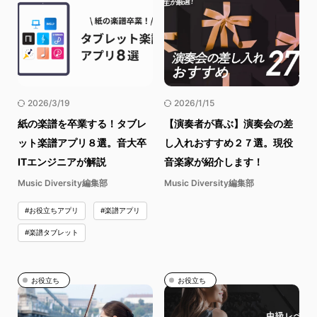
2026/3/19
2026/1/15
紙の楽譜を卒業する！タブレ
【演奏者が喜ぶ】演奏会の差
ット楽譜アプリ８選。音大卒
し入れおすすめ２７選。現役
ITエンジニアが解説
音楽家が紹介します！
Music Diversity編集部
Music Diversity編集部
#お役立ちアプリ
#楽譜アプリ
#楽譜タブレット
お役立ち
お役立ち