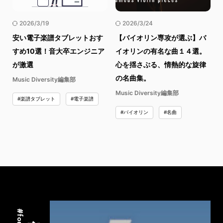
2026/3/19
2026/3/24
安い電子楽譜タブレットおす
【バイオリン専攻が選ぶ】バ
すめ10選！音大卒エンジニア
イオリンの有名な曲１４選。
が激選
心を揺さぶる、情熱的な旋律
の名曲集。
Music Diversity編集部
Music Diversity編集部
#楽譜タブレット
#電子楽譜
#バイオリン
#名曲
音楽占い