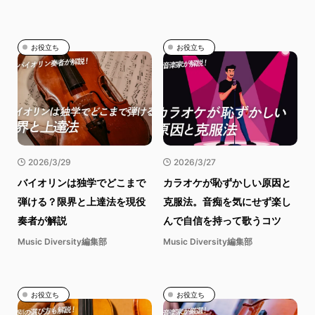
お役立ち
お役立ち
2026/3/29
2026/3/27
バイオリンは独学でどこまで
カラオケが恥ずかしい原因と
弾ける？限界と上達法を現役
克服法。音痴を気にせず楽し
奏者が解説
んで自信を持って歌うコツ
Music Diversity編集部
Music Diversity編集部
お役立ち
お役立ち