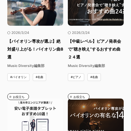
2026/3/24
2026/3/24
【バイオリン専攻が選ぶ】絶
【中級レベル】ピアノ発表会
対盛り上がる！バイオリン曲8
で“聴き映え”するおすすめ曲
選
２４選
Music Diversity編集部
Music Diversity編集部
#バイオリン
#名曲
#ピアノ
#名曲
お役立ち
お役立ち