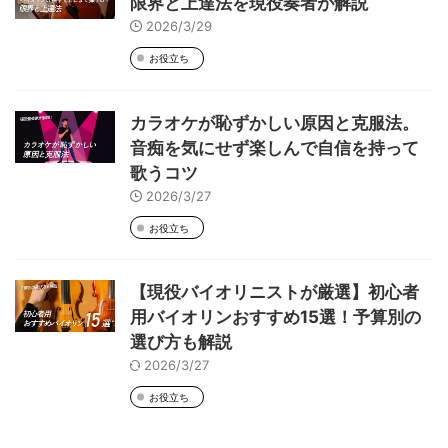
限界と上達法を現役奏者が解説
2026/3/29
お役立ち
カラオケが恥ずかしい原因と克服法。
音痴を気にせず楽しんで自信を持って
歌うコツ
2026/3/27
お役立ち
【現役バイオリニストが厳選】初心者
用バイオリンおすすめ15選！予算別の
選び方も解説
2026/3/27
お役立ち