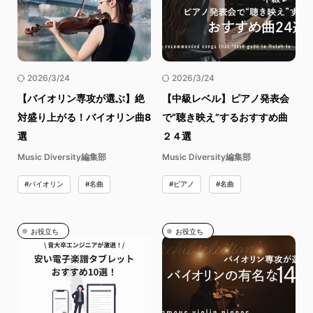
2026/3/24
2026/3/24
【バイオリン専攻が選ぶ】絶
【中級レベル】ピアノ発表会
対盛り上がる！バイオリン曲8
で“聴き映え”するおすすめ曲
選
２４選
Music Diversity編集部
Music Diversity編集部
#バイオリン
#名曲
#ピアノ
#名曲
お役立ち
お役立ち