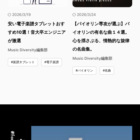
2026/3/19
2026/3/24
安い電子楽譜タブレットおす
【バイオリン専攻が選ぶ】バ
すめ10選！音大卒エンジニア
イオリンの有名な曲１４選。
が激選
心を揺さぶる、情熱的な旋律
の名曲集。
Music Diversity編集部
Music Diversity編集部
#楽譜タブレット
#電子楽譜
#バイオリン
#名曲
音楽占い