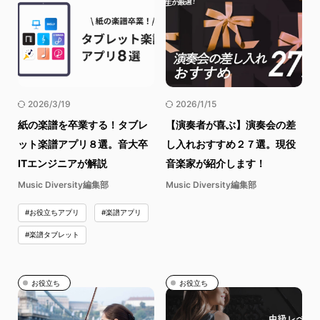
2026/3/19
2026/1/15
紙の楽譜を卒業する！タブレ
【演奏者が喜ぶ】演奏会の差
ット楽譜アプリ８選。音大卒
し入れおすすめ２７選。現役
ITエンジニアが解説
音楽家が紹介します！
Music Diversity編集部
Music Diversity編集部
#お役立ちアプリ
#楽譜アプリ
#楽譜タブレット
お役立ち
お役立ち