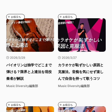
お役立ち
お役立ち
2026/3/29
2026/3/27
バイオリンは独学でどこまで
カラオケが恥ずかしい原因と
弾ける？限界と上達法を現役
克服法。音痴を気にせず楽し
奏者が解説
んで自信を持って歌うコツ
Music Diversity編集部
Music Diversity編集部
お役立ち
お役立ち