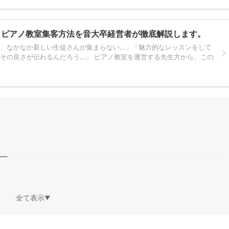
！ピアノ教室集客方法を音大卒経営者が徹底解説します。
、なかなか新しい生徒さんが集まらない…」「魅力的なレッスンをして
その良さが伝わるんだろう…」 ピアノ教室を運営する先生方から、この
―
全て表示
▼