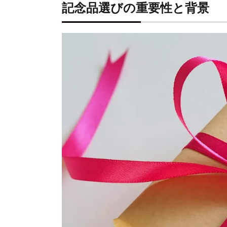
レッスンバッグ
記念品選びの重要性と背景
文房具
爪切り
楽譜クリップ
タイマー・実用品
ラッピングの工夫で印象アップ
パッケージやメッセージカードのポイント
まとめ