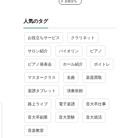
お役立ち
人気のタグ
お役立ちサービス
クラリネット
サロン紹介
バイオリン
ピアノ
ピアノ発表会
ホール紹介
ボイトレ
マスタークラス
名曲
楽器買取
楽譜タブレット
演奏依頼
路上ライブ
電子楽譜
音大卒仕事
音大卒副業
音大受験
音大就活
音楽教室