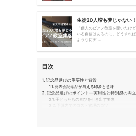
生徒20人増も夢じゃない
「個人のピアノ教室を開いたけど
いる自信はあるのに、どうすれば
ような切実 ...
目次
記念品選びの重要性と背景
発表会記念品が与える印象と意味
記念品選びのポイント―実用性と特別感の両立
子どもたちの喜びを引き出す要素
予算内でのコスト管理のコツ
おすすめピアノ発表会記念品・景品８選
ハンカチ
お菓子
マグカップ