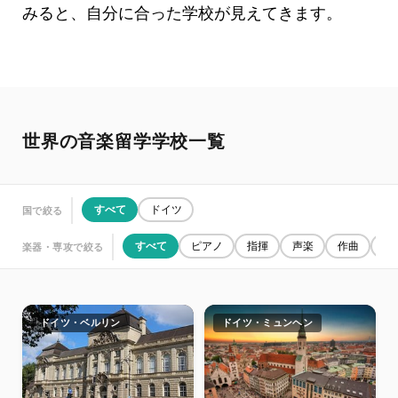
みると、自分に合った学校が見えてきます。
世界の音楽留学学校一覧
すべて
ドイツ
国で絞る
すべて
ピアノ
指揮
声楽
作曲
管
楽器・専攻で絞る
ドイツ・ベルリン
ドイツ・ミュンヘン