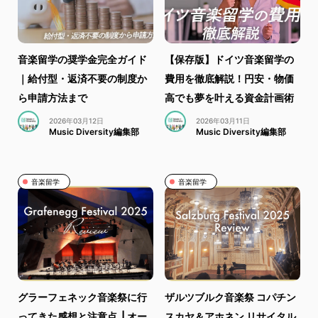
音楽留学の奨学金完全ガイド
【保存版】ドイツ音楽留学の
｜給付型・返済不要の制度か
費用を徹底解説！円安・物価
ら申請方法まで
高でも夢を叶える資金計画術
2026年03月12日
2026年03月11日
Music Diversity編集部
Music Diversity編集部
音楽留学
音楽留学
グラーフェネック音楽祭に行
ザルツブルク音楽祭 コパチン
ってきた感想と注意点 | オー
スカヤ＆アホネン リサイタル