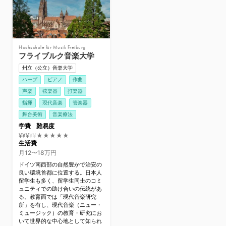
Hochschule für Musik Freiburg
フライブルク音楽大学
州立（公立）音楽大学
ハープ
ピアノ
作曲
声楽
弦楽器
打楽器
指揮
現代音楽
管楽器
舞台美術
音楽療法
学費
難易度
¥¥¥
¥
¥
★★★★★
生活費
月12〜18万円
ドイツ南西部の自然豊かで治安の
良い環境首都に位置する。日本人
留学生も多く、留学生同士のコミ
ュニティでの助け合いの伝統があ
る。教育面では「現代音楽研究
所」を有し、現代音楽（ニュー・
ミュージック）の教育・研究にお
いて世界的な中心地として知られ