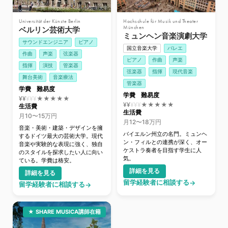
出典: Wikipedia: ベルリン芸術大学
Universität der Künste Berlin
Hochschule für Musik und Theater
München
ベルリン芸術大学
ミュンヘン音楽演劇大学
サウンドエンジニア
ピアノ
国立音楽大学
バレエ
作曲
声楽
弦楽器
ピアノ
作曲
声楽
指揮
演技
管楽器
弦楽器
指揮
現代音楽
舞台美術
音楽療法
管楽器
学費
難易度
学費
難易度
¥¥
¥
¥
¥
★★★★★
¥¥
¥
¥
¥
★★★★★
生活費
生活費
月10〜15万円
月12〜18万円
音楽・美術・建築・デザインを擁
バイエルン州立の名門。ミュンヘ
するドイツ最大の芸術大学。現代
ン・フィルとの連携が深く、オー
音楽や実験的な表現に強く、独自
ケストラ奏者を目指す学生に人
のスタイルを探求したい人に向い
気。
ている。学費は格安。
詳細を見る
詳細を見る
留学経験者に相談する
留学経験者に相談する
ドイツ・フライブルク
★ SHARE MUSICA講師在籍