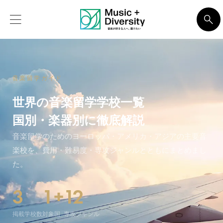
音楽留学ガイド
世界の音楽留学学校一覧
国別・楽器別に徹底解説
音楽留学のためのヨーロッパ・アメリカ・アジアの主要音
楽校を、費用・難易度・専攻ジャンルとともにまとめまし
た。
3
1+
12
掲載学校数
対象国
専攻ジャンル